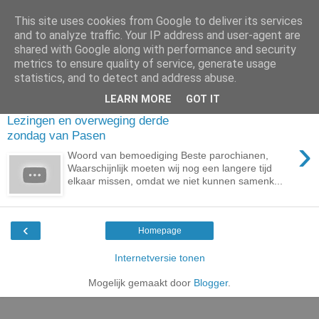
This site uses cookies from Google to deliver its services
and to analyze traffic. Your IP address and user-agent are
shared with Google along with performance and security
metrics to ensure quality of service, generate usage
▼
statistics, and to detect and address abuse.
LEARN MORE
GOT IT
vrijdag 24 april 2020
Lezingen en overweging derde
zondag van Pasen
›
Woord van bemoediging Beste parochianen,
Waarschijnlijk moeten wij nog een langere tijd
elkaar missen, omdat we niet kunnen samenk...
‹
Homepage
Internetversie tonen
Mogelijk gemaakt door
Blogger
.