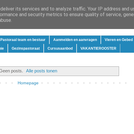
eliver its services and to analyze traffic. Your IP address and 
ormance and security metrics to ensure quality of service, gen
abuse.
Pastoraal team en bestuur
Aanmelden en aanvragen
Vieren en Gebed
hie
Gezinspastoraat
Cursusaanbod
VAKANTIEROOSTER
Geen posts.
Alle posts tonen
Homepage