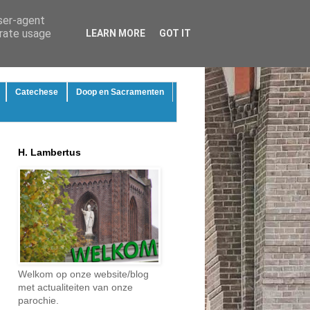
user-agent
erate usage
LEARN MORE
GOT IT
Catechese
Doop en Sacramenten
H. Lambertus
Welkom op onze website/blog
met actualiteiten van onze
parochie.