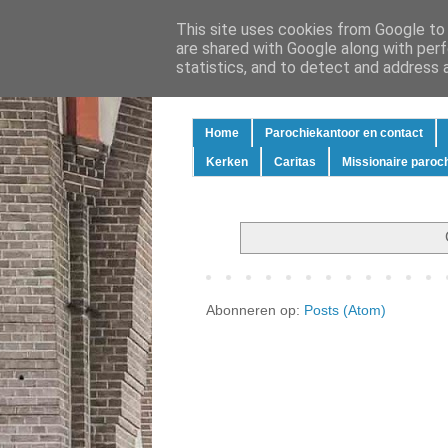
This site uses cookies from Google to d
are shared with Google along with perf
statistics, and to detect and address 
Home
Parochiekantoor en contact
Kerken
Caritas
Missionaire paroc
Abonneren op:
Posts (Atom)