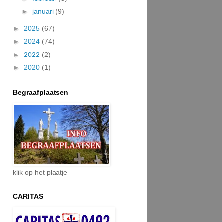
►
januari
(9)
►
2025
(67)
►
2024
(74)
►
2022
(2)
►
2020
(1)
Begraafplaatsen
klik op het plaatje
CARITAS