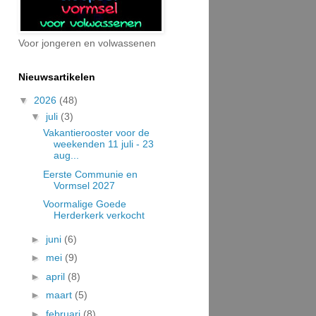
Voor jongeren en volwassenen
Nieuwsartikelen
▼
2026
(48)
▼
juli
(3)
Vakantierooster voor de
weekenden 11 juli - 23
aug...
Eerste Communie en
Vormsel 2027
Voormalige Goede
Herderkerk verkocht
►
juni
(6)
►
mei
(9)
►
april
(8)
►
maart
(5)
►
februari
(8)