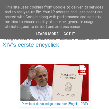
This site uses cookies from Google to deliver its services
and to analyze traffic. Your IP address and user-agent are
shared with Google along with performance and security
metrics to ensure quality of service, generate usage
▼
statistics, and to detect and address abuse.
maandag 25 mei 2026
LEARN MORE
GOT IT
Magnifica Humanitas: Lees Paus Leo
XIV’s eerste encycliek
Download de volledige tekst hier (Engels, PDF)