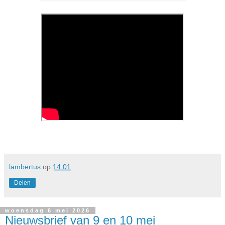
lambertus
op
14:01
Delen
woensdag 6 mei 2026
Nieuwsbrief van 9 en 10 mei