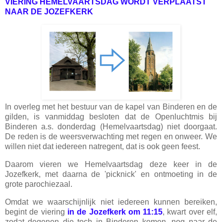
VIERING HEMELVAARTSDAG WORDT VERPLAATST
NAAR DE JOZEFKERK
In overleg met het bestuur van de kapel van Binderen en de
gilden, is vanmiddag besloten dat de Openluchtmis bij
Binderen a.s. donderdag (Hemelvaartsdag) niet doorgaat.
De reden is de weersverwachting met regen en onweer. We
willen niet dat iedereen natregent, dat is ook geen feest.
Daarom vieren we Hemelvaartsdag deze keer in de
Jozefkerk, met daarna de 'picknick' en ontmoeting in de
grote parochiezaal.
Omdat we waarschijnlijk niet iedereen kunnen bereiken,
begint de viering
in de Jozefkerk om 11:15
, kwart over elf,
zodat degenen die toch in Binderen komen, nog naar de