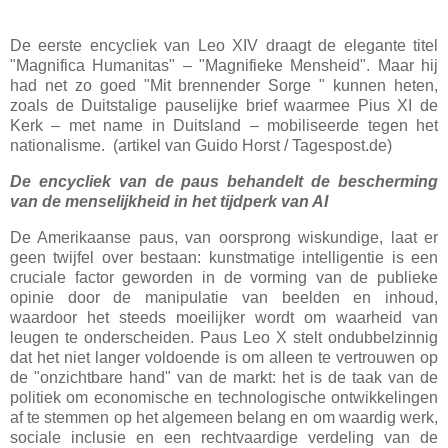
De eerste encycliek van Leo XIV draagt
de elegante titel
"Magnifica Humanitas"
–
"Magnifieke Mensheid". Maar hij
had net zo goed "Mit brennender Sorge " kunnen heten,
zoals de Duitstalige pauselijke brief waarmee Pius XI de
Kerk
–
met name in Duitsland
–
mobiliseerde tegen het
nationalisme. (artikel van Guido Horst / Tagespost.de)
De encycliek van de paus behandelt de bescherming
van de menselijkheid in het tijdperk van AI
De Amerikaanse paus, van oorsprong wiskundige, laat er
geen twijfel over bestaan: kunstmatige intelligentie is een
cruciale factor geworden in de vorming van de publieke
opinie door de manipulatie van beelden en inhoud,
waardoor het steeds moeilijker wordt om waarheid van
leugen te onderscheiden. Paus Leo X stelt ondubbelzinnig
dat het niet langer voldoende is om alleen te vertrouwen op
de "onzichtbare hand" van de markt: het is de taak van de
politiek om economische en technologische ontwikkelingen
af
te stemmen op het algemeen belang en om waardig werk,
sociale inclusie en een rechtvaardige verdeling van de