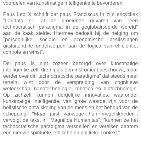
voordelen van kunstmatige intelligentie te bevorderen.
Paus Leo X schrijft dat paus Franciscus in zijn encycliek
"Laudato si'" al de groeiende gevaren van "een
technocratisch paradigma in de geglobaliseerde wereld"
aan de kaak stelde. Hiermee bedoelt hij de neiging om
"persoonlijke, sociale en economische beslissingen
uitsluitend te onderwerpen aan de logica van efficiëntie,
controle en winst".
De paus is niet zozeer bezorgd over kunstmatige
intelligentie zelf, die hij als een instrument beschouwt, maar
eerder over dit "technocratische paradigma" dat steeds meer
terrein wint door de verspreiding van cognitieve
wetenschap, nanotechnologie, robotica en biotechnologie.
Op zichzelf kunnen dergelijke innovaties, waaronder
kunstmatige intelligentie, van grote waarde zijn voor de
holistische ontwikkeling van de mens en het behoud van de
schepping. "Maar juist vanwege hun mogelijkheden",
vervolgt de tekst in "Magnifica Humanitas", "kunnen ze het
technocratische paradigma versnellen en vereisen daarom
een
nieuwe spirituele, ethische en politieke context."