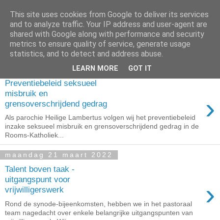
This site uses cookies from Google to deliver its services
and to analyze traffic. Your IP address and user-agent are
shared with Google along with performance and security
metrics to ensure quality of service, generate usage
▼
statistics, and to detect and address abuse.
LEARN MORE
GOT IT
zaterdag 1 oktober 2022
Preventiebeleid seksueel
misbruik en
›
grensoverschrijdend gedrag
Als parochie Heilige Lambertus volgen wij het preventiebeleid
inzake seksueel misbruik en grensoverschrijdend gedrag in de
Rooms-Katholiek...
maandag 21 maart 2022
Talent boven taak -
uitgangspunt voor
›
vrijwilligerswerk
Rond de synode-bijeenkomsten, hebben we in het pastoraal
team nagedacht over enkele belangrijke uitgangspunten van