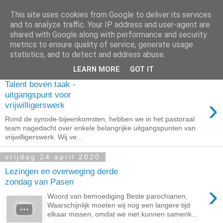
This site uses cookies from Google to deliver its services
and to analyze traffic. Your IP address and user-agent are
shared with Google along with performance and security
metrics to ensure quality of service, generate usage
▼
statistics, and to detect and address abuse.
LEARN MORE
GOT IT
maandag 21 maart 2022
Talent boven taak -
uitgangspunt voor
›
vrijwilligerswerk
Rond de synode-bijeenkomsten, hebben we in het pastoraal
team nagedacht over enkele belangrijke uitgangspunten van
vrijwilligerswerk. Wij ve...
vrijdag 24 april 2020
Lezingen en overweging derde
zondag van Pasen
›
Woord van bemoediging Beste parochianen,
Waarschijnlijk moeten wij nog een langere tijd
elkaar missen, omdat we niet kunnen samenk...