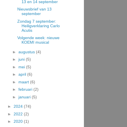
13 en 14 september
Nieuwsbrief van 13
september
Zondag 7 september:
Heiligverklaring Carlo
Acutis
Volgende week: nieuwe
KOEMI musical
►
augustus
(4)
►
juni
(5)
►
mei
(5)
►
april
(6)
►
maart
(6)
►
februari
(2)
►
januari
(5)
►
2024
(74)
►
2022
(2)
►
2020
(1)