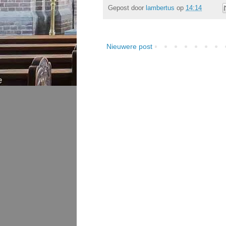
Gepost door
lambertus
op
14:14
Nieuwere post