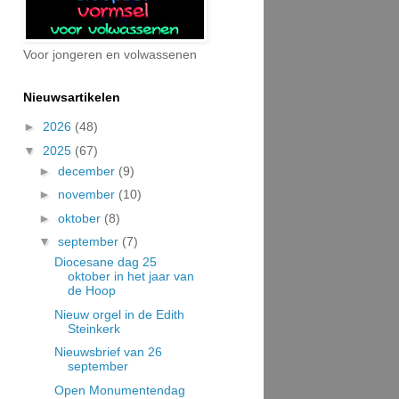
Voor jongeren en volwassenen
Nieuwsartikelen
►
2026
(48)
▼
2025
(67)
►
december
(9)
►
november
(10)
►
oktober
(8)
▼
september
(7)
Diocesane dag 25
oktober in het jaar van
de Hoop
Nieuw orgel in de Edith
Steinkerk
Nieuwsbrief van 26
september
Open Monumentendag