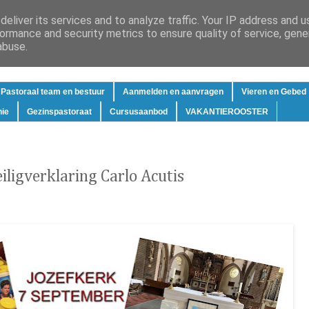
eliver its services and to analyze traffic. Your IP address and 
ormance and security metrics to ensure quality of service, gen
abuse.
Pastoraal team en bestuur
Aanmelden en aanvragen
Vieren en Gebed
hie
Gezinspastoraat
Cursusaanbod
VAKANTIEROOSTER
ligverklaring Carlo Acutis