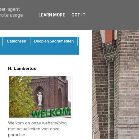
user-agent
erate usage
LEARN MORE
GOT IT
Catechese
Doop en Sacramenten
H. Lambertus
Welkom op onze website/blog
met actualiteiten van onze
parochie.