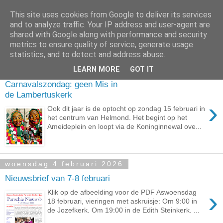
This site uses cookies from Google to deliver its services
and to analyze traffic. Your IP address and user-agent are
shared with Google along with performance and security
metrics to ensure quality of service, generate usage
▼
statistics, and to detect and address abuse.
LEARN MORE
GOT IT
woensdag 11 februari 2026
Carnavalszondag: geen Mis in
de Lambertuskerk
›
Ook dit jaar is de optocht op zondag 15 februari in
het centrum van Helmond. Het begint op het
Ameideplein en loopt via de Koninginnewal ove...
woensdag 4 februari 2026
Nieuwsbrief van 7-8 februari
›
Klik op de afbeelding voor de PDF Aswoensdag
18 februari, vieringen met askruisje: Om 9:00 in
de Jozefkerk. Om 19:00 in de Edith Steinkerk. ...