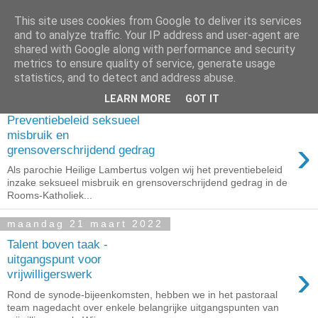
This site uses cookies from Google to deliver its services
and to analyze traffic. Your IP address and user-agent are
shared with Google along with performance and security
metrics to ensure quality of service, generate usage
▼
statistics, and to detect and address abuse.
LEARN MORE
GOT IT
zaterdag 1 oktober 2022
Preventiebeleid seksueel
misbruik en
›
grensoverschrijdend gedrag
Als parochie Heilige Lambertus volgen wij het preventiebeleid
inzake seksueel misbruik en grensoverschrijdend gedrag in de
Rooms-Katholiek...
maandag 21 maart 2022
Talent boven taak -
uitgangspunt voor
›
vrijwilligerswerk
Rond de synode-bijeenkomsten, hebben we in het pastoraal
team nagedacht over enkele belangrijke uitgangspunten van